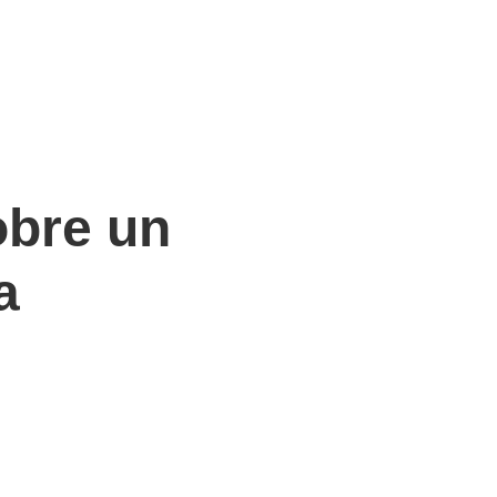
obre un
a