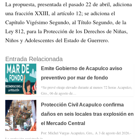
La propuesta, presentada el pasado 22 de abril, adiciona
una fracción XXIII, al artículo 12; se adiciona el
Capítulo Vigésimo Segundo, al Título Segundo, de la
Ley 812, para la Protección de los Derechos de Niñas,
Niños y Adolescentes del Estado de Guerrero.
Entrada Relacionada
Emite Gobierno de Acapulco aviso
preventivo por mar de fondo
*Se prevé oleaje elevado durante al menos 72 horas Acapulco,
Gro., 06 de agosto de…
Protección Civil Acapulco confirma
daños en seis locales tras explosión en
el Mercado Central
Por: Michel Vargas Acapulco, Gro,. A 3 de agosto del 2026.-
La explosión registrada la…