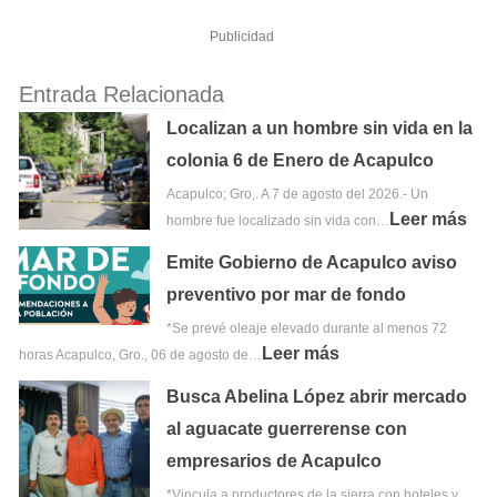
Publicidad
Entrada Relacionada
Localizan a un hombre sin vida en la
colonia 6 de Enero de Acapulco
Acapulco; Gro,. A 7 de agosto del 2026.- Un
Leer más
hombre fue localizado sin vida con…
Emite Gobierno de Acapulco aviso
preventivo por mar de fondo
*Se prevé oleaje elevado durante al menos 72
Leer más
horas Acapulco, Gro., 06 de agosto de…
Busca Abelina López abrir mercado
al aguacate guerrerense con
empresarios de Acapulco
*Vincula a productores de la sierra con hoteles y