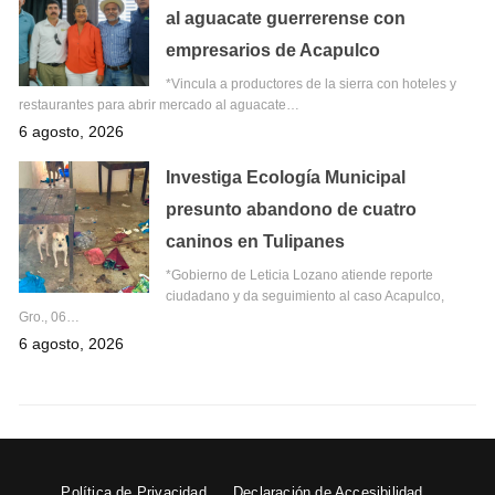
al aguacate guerrerense con
empresarios de Acapulco
*Vincula a productores de la sierra con hoteles y
restaurantes para abrir mercado al aguacate…
6 agosto, 2026
Investiga Ecología Municipal
presunto abandono de cuatro
caninos en Tulipanes
*Gobierno de Leticia Lozano atiende reporte
ciudadano y da seguimiento al caso Acapulco,
Gro., 06…
6 agosto, 2026
Política de Privacidad
Declaración de Accesibilidad