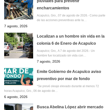
pluviales para prevenir
encharcamientos
Acapulco, Gro., 07 de agosto de 2026.- Como parte
de las acciones preventivas ante la…
7 agosto, 2026
Localizan a un hombre sin vida en la
colonia 6 de Enero de Acapulco
Acapulco; Gro,. A 7 de agosto del 2026.- Un
hombre fue localizado sin vida con…
7 agosto, 2026
Emite Gobierno de Acapulco aviso
preventivo por mar de fondo
*Se prevé oleaje elevado durante al menos 72
horas Acapulco, Gro., 06 de agosto de…
6 agosto, 2026
Busca Abelina López abrir mercado