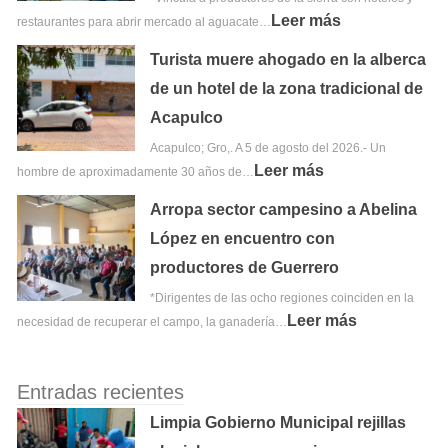
Leer más
restaurantes para abrir mercado al aguacate…
Turista muere ahogado en la alberca
de un hotel de la zona tradicional de
Acapulco
Acapulco; Gro,. A 5 de agosto del 2026.- Un
Leer más
hombre de aproximadamente 30 años de…
Arropa sector campesino a Abelina
López en encuentro con
productores de Guerrero
*Dirigentes de las ocho regiones coinciden en la
Leer más
necesidad de recuperar el campo, la ganadería…
Entradas recientes
Limpia Gobierno Municipal rejillas