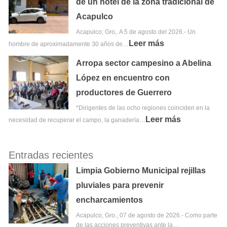
de un hotel de la zona tradicional de
Acapulco
Acapulco; Gro,. A 5 de agosto del 2026.- Un
Leer más
hombre de aproximadamente 30 años de…
Arropa sector campesino a Abelina
López en encuentro con
productores de Guerrero
*Dirigentes de las ocho regiones coinciden en la
Leer más
necesidad de recuperar el campo, la ganadería…
Entradas recientes
Limpia Gobierno Municipal rejillas
pluviales para prevenir
encharcamientos
Acapulco, Gro., 07 de agosto de 2026.- Como parte
de las acciones preventivas ante la…