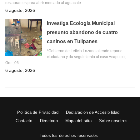
restaurantes para abrir mercado al aguacate…
6 agosto, 2026
Investiga Ecología Municipal
presunto abandono de cuatro
caninos en Tulipanes
*Gobierno de Leticia Lozano atiende reporte
ciudadano y da seguimiento al caso Acapulco,
Gro., 06…
6 agosto, 2026
Política de Privacidad
Declaración de Accesibilidad
Contacto
Directorio
Mapa del sitio
Sobre nosotros
Todos los derechos reservados |