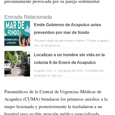
presuntamente provocada por su pareja sentimental.
Entrada Relacionada
Emite Gobierno de Acapulco aviso
preventivo por mar de fondo
*Se prevé oleaje elevado durante al menos 72 horas Acapulco,
Gro., 06 de agosto de…
Localizan a un hombre sin vida en la
colonia 6 de Enero de Acapulco
Acapulco; Gro,. A 7 de agosto del 2026.- Un hombre fue
localizado sin vida con…
Paramédicos de la Central de Urgencias Médicas de
Acapulco (CUMA) brindaron los primeros auxilios a la
mujer lesionada y posteriormente la trasladaron a un
hospital para recibir atención médica especializada.