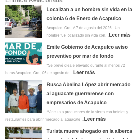
Entrada Relacionada
Localizan a un hombre sin vida en la
colonia 6 de Enero de Acapulco
Acapulco; Gro,. A 7 de agosto del 2026.- Un
Leer más
hombre fue localizado sin vida con…
Emite Gobierno de Acapulco aviso
preventivo por mar de fondo
*Se prevé oleaje elevado durante al menos 72
Leer más
horas Acapulco, Gro., 06 de agosto de…
Busca Abelina López abrir mercado
al aguacate guerrerense con
empresarios de Acapulco
*Vincula a productores de la sierra con hoteles y
Leer más
restaurantes para abrir mercado al aguacate…
Turista muere ahogado en la alberca