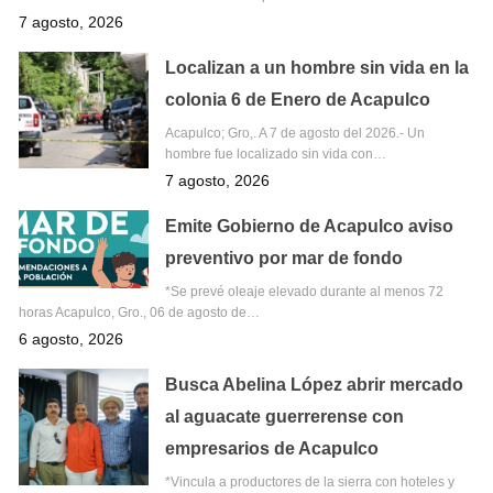
7 agosto, 2026
Localizan a un hombre sin vida en la
colonia 6 de Enero de Acapulco
Acapulco; Gro,. A 7 de agosto del 2026.- Un
hombre fue localizado sin vida con…
7 agosto, 2026
Emite Gobierno de Acapulco aviso
preventivo por mar de fondo
*Se prevé oleaje elevado durante al menos 72
horas Acapulco, Gro., 06 de agosto de…
6 agosto, 2026
Busca Abelina López abrir mercado
al aguacate guerrerense con
empresarios de Acapulco
*Vincula a productores de la sierra con hoteles y