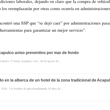
diciones laborales, dejando en claro que la compra de vehícul
o los reemplazarán por otras como ocurría en administracione
contró una SSP que “se dejó caer” por administraciones pasad
e herramientas para garantizar un mejor servicio”.
apulco aviso preventivo por mar de fondo
 al menos 72 horas Acapulco, Gro., 06 de agosto de…
o en la alberca de un hotel de la zona tradicional de Acapu
el 2026.- Un hombre de aproximadamente 30 años de…