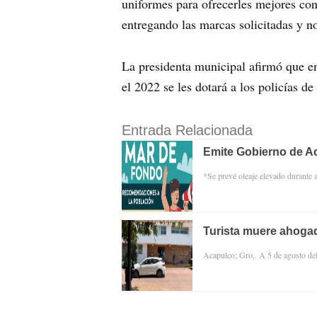
uniformes para ofrecerles mejores con
entregando las marcas solicitadas y n
La presidenta municipal afirmó que en
el 2022 se les dotará a los policías d
Entrada Relacionada
Emite Gobierno de Ac
*Se prevé oleaje elevado durante
Turista muere ahogad
Acapulco; Gro,. A 5 de agosto d