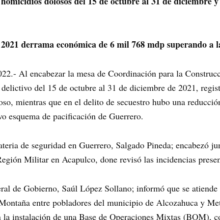
omicidios dolosos del 15 de octubre al 31 de diciembre y s
o 2021 derrama económica de 6 mil 768 mdp superando a l
022.- Al encabezar la mesa de Coordinación para la Construcc
 delictivo del 15 de octubre al 31 de diciembre de 2021, regi
loso, mientras que en el delito de secuestro hubo una reducció
evo esquema de pacificación de Guerrero.
ateria de seguridad en Guerrero, Salgado Pineda; encabezó junt
Región Militar en Acapulco, done revisó las incidencias presen
eral de Gobierno, Saúl López Sollano; informó que se atiende a
a Montaña entre pobladores del municipio de Alcozahuca y Met
n la instalación de una Base de Operaciones Mixtas (BOM), co