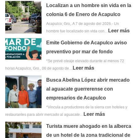
Localizan a un hombre sin vida en la
colonia 6 de Enero de Acapulco
Acapulco; Gro,. A 7 de agosto del 2026.- Un
Leer más
hombre fue localizado sin vida con…
Emite Gobierno de Acapulco aviso
preventivo por mar de fondo
*Se prevé oleaje elevado durante al menos 72
Leer más
horas Acapulco, Gro., 06 de agosto de…
Busca Abelina López abrir mercado
al aguacate guerrerense con
empresarios de Acapulco
*Vincula a productores de la sierra con hoteles y
Leer más
restaurantes para abrir mercado al aguacate…
Turista muere ahogado en la alberca
de un hotel de la zona tradicional de