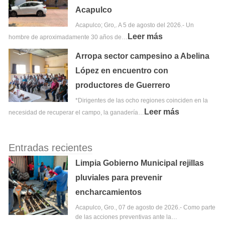
Acapulco
Acapulco; Gro,. A 5 de agosto del 2026.- Un
Leer más
hombre de aproximadamente 30 años de…
Arropa sector campesino a Abelina
López en encuentro con
productores de Guerrero
*Dirigentes de las ocho regiones coinciden en la
Leer más
necesidad de recuperar el campo, la ganadería…
Entradas recientes
Limpia Gobierno Municipal rejillas
pluviales para prevenir
encharcamientos
Acapulco, Gro., 07 de agosto de 2026.- Como parte
de las acciones preventivas ante la…