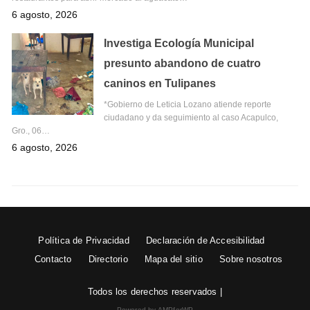
6 agosto, 2026
Investiga Ecología Municipal
presunto abandono de cuatro
caninos en Tulipanes
*Gobierno de Leticia Lozano atiende reporte
ciudadano y da seguimiento al caso Acapulco,
Gro., 06…
6 agosto, 2026
Política de Privacidad
Declaración de Accesibilidad
Contacto
Directorio
Mapa del sitio
Sobre nosotros
Todos los derechos reservados |
Powered by AMPforWP