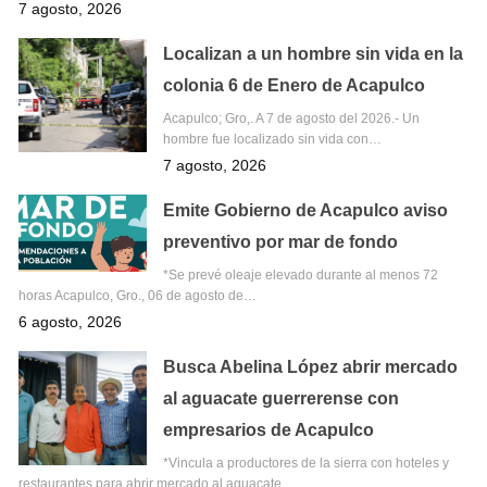
7 agosto, 2026
Localizan a un hombre sin vida en la
colonia 6 de Enero de Acapulco
Acapulco; Gro,. A 7 de agosto del 2026.- Un
hombre fue localizado sin vida con…
7 agosto, 2026
Emite Gobierno de Acapulco aviso
preventivo por mar de fondo
*Se prevé oleaje elevado durante al menos 72
horas Acapulco, Gro., 06 de agosto de…
6 agosto, 2026
Busca Abelina López abrir mercado
al aguacate guerrerense con
empresarios de Acapulco
*Vincula a productores de la sierra con hoteles y
restaurantes para abrir mercado al aguacate…