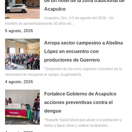
de un hotel de la zona tradicional de
Acapulco
Acapulco; Gro,. A 5 de agosto del 2026.- Un
hombre de aproximadamente 30 años de…
5 agosto, 2026
Arropa sector campesino a Abelina
López en encuentro con
productores de Guerrero
*Dirigentes de las ocho regiones coinciden en la
necesidad de recuperar el campo, la ganadería…
4 agosto, 2026
Fortalece Gobierno de Acapulco
acciones preventivas contra el
dengue
*Reparte Salud Municipal abate a la población y
llama a tapar, lavar y voltear recipientes…