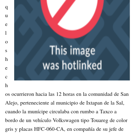
q
u
e
l
o
s
h
e
c
h
os ocurrieron hacia las 12 horas en la comunidad de San
Alejo, perteneciente al municipio de Ixtapan de la Sal,
cuando la munícipe circulaba con rumbo a Taxco a
bordo de un vehículo Volkswagen tipo Touareg de color
gris y placas HFC-060-CA, en compañía de su jefe de