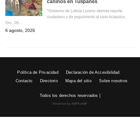
caninos en Tulipanes
*Gobierno de Leticia Lozano atiende reporte
ciudadano y da seguimiento al caso Acapulco,
Gro., 06…
6 agosto, 2026
Política de Privacidad
Declaración de Accesibilidad
Contacto
Directorio
Mapa del sitio
Sobre nosotros
Todos los derechos reservados |
Powered by AMPforWP