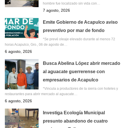
hombre fue localizado sin vida con…
7 agosto, 2026
Emite Gobierno de Acapulco aviso
preventivo por mar de fondo
*Se prevé oleaje elevado durante al menos 72
horas Acapulco, Gro., 06 de agosto de…
6 agosto, 2026
Busca Abelina López abrir mercado
al aguacate guerrerense con
empresarios de Acapulco
*Vincula a productores de la sierra con hoteles y
restaurantes para abrir mercado al aguacate…
6 agosto, 2026
Investiga Ecología Municipal
presunto abandono de cuatro