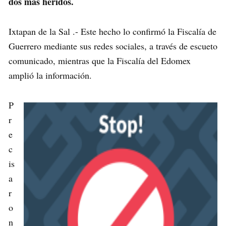
dos más heridos.
Ixtapan de la Sal .- Este hecho lo confirmó la Fiscalía de
Guerrero mediante sus redes sociales, a través de escueto
comunicado, mientras que la Fiscalía del Edomex
amplió la información.
P
r
e
c
is
a
r
o
n