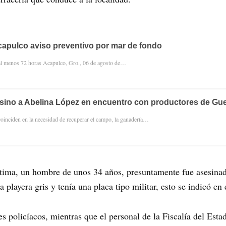
apulco aviso preventivo por mar de fondo
 al menos 72 horas Acapulco, Gro., 06 de agosto de…
sino a Abelina López en encuentro con productores de Gue
coinciden en la necesidad de recuperar el campo, la ganadería…
tima, un hombre de unos 34 años, presuntamente fue asesinado
 playera gris y tenía una placa tipo militar, esto se indicó en e
 policíacos, mientras que el personal de la Fiscalía del Estado