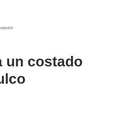
Acapulco
a un costado
ulco