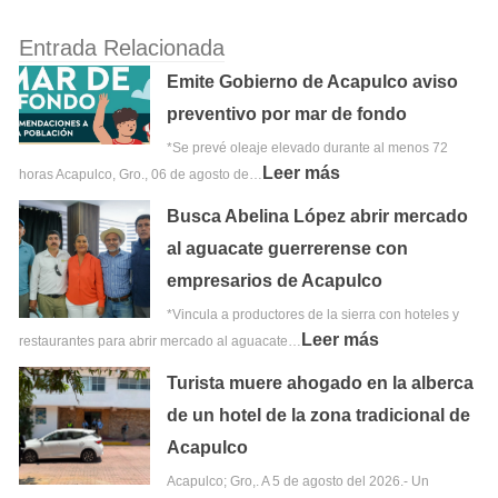
Entrada Relacionada
Emite Gobierno de Acapulco aviso
preventivo por mar de fondo
*Se prevé oleaje elevado durante al menos 72
Leer más
horas Acapulco, Gro., 06 de agosto de…
Busca Abelina López abrir mercado
al aguacate guerrerense con
empresarios de Acapulco
*Vincula a productores de la sierra con hoteles y
Leer más
restaurantes para abrir mercado al aguacate…
Turista muere ahogado en la alberca
de un hotel de la zona tradicional de
Acapulco
Acapulco; Gro,. A 5 de agosto del 2026.- Un