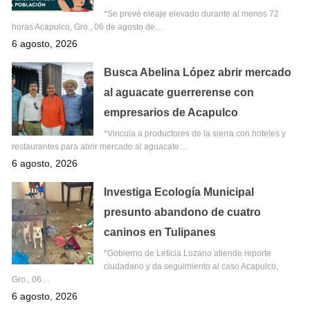
*Se prevé oleaje elevado durante al menos 72
horas Acapulco, Gro., 06 de agosto de…
6 agosto, 2026
Busca Abelina López abrir mercado
al aguacate guerrerense con
empresarios de Acapulco
*Vincula a productores de la sierra con hoteles y
restaurantes para abrir mercado al aguacate…
6 agosto, 2026
Investiga Ecología Municipal
presunto abandono de cuatro
caninos en Tulipanes
*Gobierno de Leticia Lozano atiende reporte
ciudadano y da seguimiento al caso Acapulco,
Gro., 06…
6 agosto, 2026