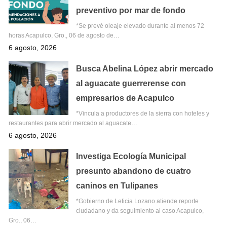
preventivo por mar de fondo
*Se prevé oleaje elevado durante al menos 72
horas Acapulco, Gro., 06 de agosto de…
6 agosto, 2026
Busca Abelina López abrir mercado
al aguacate guerrerense con
empresarios de Acapulco
*Vincula a productores de la sierra con hoteles y
restaurantes para abrir mercado al aguacate…
6 agosto, 2026
Investiga Ecología Municipal
presunto abandono de cuatro
caninos en Tulipanes
*Gobierno de Leticia Lozano atiende reporte
ciudadano y da seguimiento al caso Acapulco,
Gro., 06…