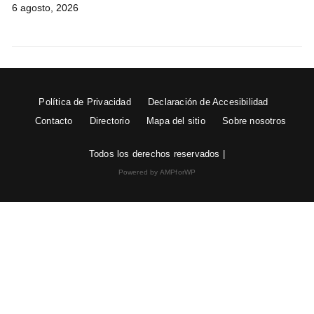
6 agosto, 2026
Política de Privacidad
Declaración de Accesibilidad
Contacto
Directorio
Mapa del sitio
Sobre nosotros
Todos los derechos reservados |
Powered by AMPforWP