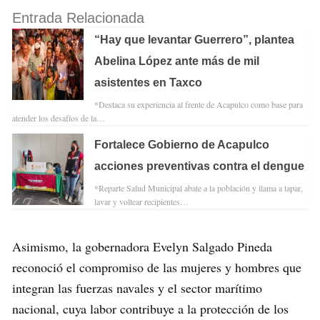
Entrada Relacionada
“Hay que levantar Guerrero”, plantea
Abelina López ante más de mil
asistentes en Taxco
*Destaca su experiencia al frente de Acapulco como base para
atender los desafíos de la…
Fortalece Gobierno de Acapulco
acciones preventivas contra el dengue
*Reparte Salud Municipal abate a la población y llama a tapar,
lavar y voltear recipientes…
Asimismo, la gobernadora Evelyn Salgado Pineda
reconoció el compromiso de las mujeres y hombres que
integran las fuerzas navales y el sector marítimo
nacional, cuya labor contribuye a la protección de los