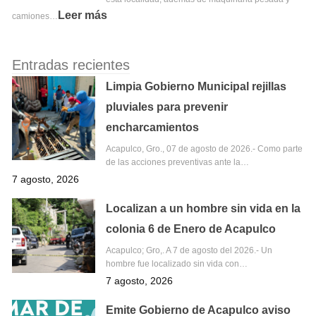
Leer más
camiones…
Entradas recientes
Limpia Gobierno Municipal rejillas
pluviales para prevenir
encharcamientos
Acapulco, Gro., 07 de agosto de 2026.- Como parte
de las acciones preventivas ante la…
7 agosto, 2026
Localizan a un hombre sin vida en la
colonia 6 de Enero de Acapulco
Acapulco; Gro,. A 7 de agosto del 2026.- Un
hombre fue localizado sin vida con…
7 agosto, 2026
Emite Gobierno de Acapulco aviso