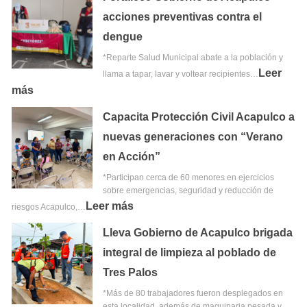
acciones preventivas contra el
dengue
*Reparte Salud Municipal abate a la población y
Leer
llama a tapar, lavar y voltear recipientes…
más
Capacita Protección Civil Acapulco a
nuevas generaciones con “Verano
en Acción”
*Participan cerca de 60 menores en ejercicios
sobre emergencias, seguridad y reducción de
Leer más
riesgos Acapulco,…
Lleva Gobierno de Acapulco brigada
integral de limpieza al poblado de
Tres Palos
*Más de 80 trabajadores fueron desplegados en
esta localidad, además de maquinaria pesada y