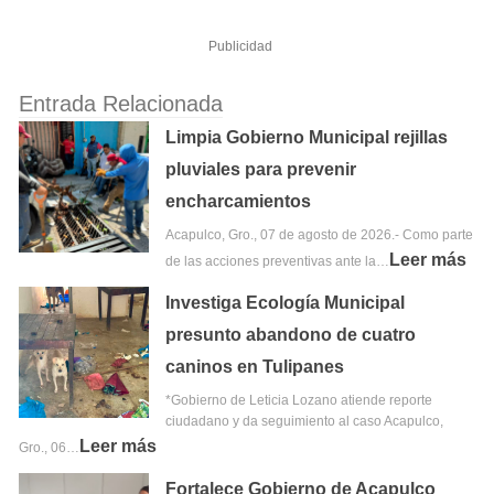
Publicidad
Entrada Relacionada
Limpia Gobierno Municipal rejillas
pluviales para prevenir
encharcamientos
Acapulco, Gro., 07 de agosto de 2026.- Como parte
Leer más
de las acciones preventivas ante la…
Investiga Ecología Municipal
presunto abandono de cuatro
caninos en Tulipanes
*Gobierno de Leticia Lozano atiende reporte
ciudadano y da seguimiento al caso Acapulco,
Leer más
Gro., 06…
Fortalece Gobierno de Acapulco