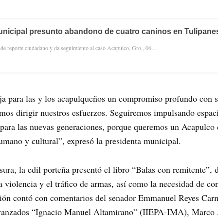
unicipal presunto abandono de cuatro caninos en Tulipane
nde reporte ciudadano y da seguimiento al caso Acapulco, Gro., 06…
deja para las y los acapulqueños un compromiso profundo con
mos dirigir nuestros esfuerzos. Seguiremos impulsando espaci
es para las nuevas generaciones, porque queremos un Acapulco
mano y cultural”, expresó la presidenta municipal.
sura, la edil porteña presentó el libro “Balas con remitente”,
a violencia y el tráfico de armas, así como la necesidad de con
ición contó con comentarios del senador Emmanuel Reyes Carmo
s Avanzados “Ignacio Manuel Altamirano” (IIEPA-IMA), Marc