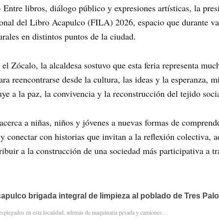
Entre libros, diálogo público y expresiones artísticas, la pr
ional del Libro Acapulco (FILA) 2026, espacio que durante var
rales en distintos puntos de la ciudad.
 el Zócalo, la alcaldesa sostuvo que esta feria representa mu
a reencontrarse desde la cultura, las ideas y la esperanza, mi
e a la paz, la convivencia y la reconstrucción del tejido socia
cerca a niñas, niños y jóvenes a nuevas formas de comprende
 y conectar con historias que invitan a la reflexión colectiva,
ribuir a la construcción de una sociedad más participativa a tra
apulco brigada integral de limpieza al poblado de Tres Pal
esplegados en esta localidad, además de maquinaria pesada y camiones…