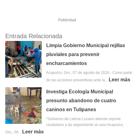
Publicidad
Entrada Relacionada
Limpia Gobierno Municipal rejillas
pluviales para prevenir
encharcamientos
Acapulco, Gro., 07 de agosto de 2026.- Como parte
Leer más
de las acciones preventivas ante la…
Investiga Ecología Municipal
presunto abandono de cuatro
caninos en Tulipanes
*Gobierno de Leticia Lozano atiende reporte
ciudadano y da seguimiento al caso Acapulco,
Leer más
Gro., 06…