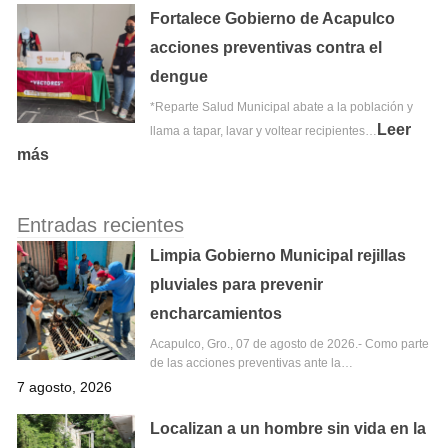
Fortalece Gobierno de Acapulco
acciones preventivas contra el
dengue
*Reparte Salud Municipal abate a la población y
Leer
llama a tapar, lavar y voltear recipientes…
más
Entradas recientes
Limpia Gobierno Municipal rejillas
pluviales para prevenir
encharcamientos
Acapulco, Gro., 07 de agosto de 2026.- Como parte
de las acciones preventivas ante la…
7 agosto, 2026
Localizan a un hombre sin vida en la