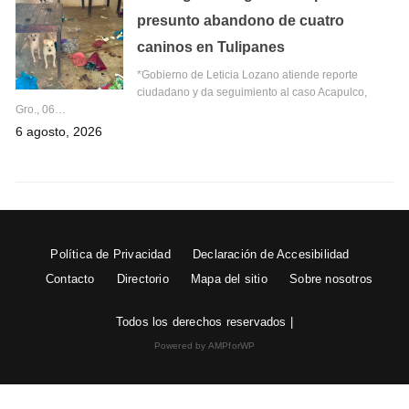
presunto abandono de cuatro
caninos en Tulipanes
*Gobierno de Leticia Lozano atiende reporte
ciudadano y da seguimiento al caso Acapulco,
Gro., 06…
6 agosto, 2026
Política de Privacidad
Declaración de Accesibilidad
Contacto
Directorio
Mapa del sitio
Sobre nosotros
Todos los derechos reservados |
Powered by AMPforWP