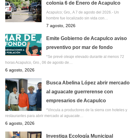
colonia 6 de Enero de Acapulco
Acapulco; Gro,. A 7 de agosto del 2026.- Un
hombre fue localizado sin vida con…
7 agosto, 2026
Emite Gobierno de Acapulco aviso
preventivo por mar de fondo
*Se prevé oleaje elevado durante al menos 72
horas Acapulco, Gro., 06 de agosto de…
6 agosto, 2026
Busca Abelina López abrir mercado
al aguacate guerrerense con
empresarios de Acapulco
*Vincula a productores de la sierra con hoteles y
restaurantes para abrir mercado al aguacate…
6 agosto, 2026
Investiga Ecología Municipal