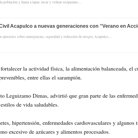
a población y llama a tapar, lavar y voltear recipientes…
Civil Acapulco a nuevas generaciones con “Verano en Acc
en ejercicios sobre emergencias, seguridad y reducción de riesgos Acapulco,…
ortalecer la actividad física, la alimentación balanceada, el c
revenibles, entre ellas el sarampión.
eto Leguizamo Dimas, advirtió que gran parte de las enfermed
estilos de vida saludables.
tes, hipertensión, enfermedades cardiovasculares y algunos t
umo excesivo de azúcares y alimentos procesados.