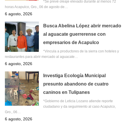
*Se prevé oleaje elevado durante al menos 72
horas Acapulco, Gro., 06 de agosto de…
6 agosto, 2026
Busca Abelina López abrir mercado
al aguacate guerrerense con
empresarios de Acapulco
*Vincula a productores de la sierra con hoteles y
restaurantes para abrir mercado al aguacate…
6 agosto, 2026
Investiga Ecología Municipal
presunto abandono de cuatro
caninos en Tulipanes
*Gobierno de Leticia Lozano atiende reporte
ciudadano y da seguimiento al caso Acapulco,
Gro., 06…
6 agosto, 2026