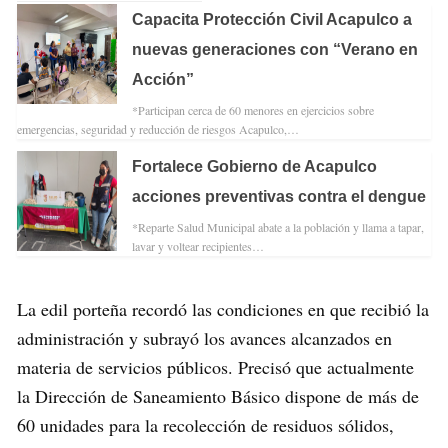
Capacita Protección Civil Acapulco a
nuevas generaciones con “Verano en
Acción”
*Participan cerca de 60 menores en ejercicios sobre
emergencias, seguridad y reducción de riesgos Acapulco,…
Fortalece Gobierno de Acapulco
acciones preventivas contra el dengue
*Reparte Salud Municipal abate a la población y llama a tapar,
lavar y voltear recipientes…
La edil porteña recordó las condiciones en que recibió la
administración y subrayó los avances alcanzados en
materia de servicios públicos. Precisó que actualmente
la Dirección de Saneamiento Básico dispone de más de
60 unidades para la recolección de residuos sólidos,