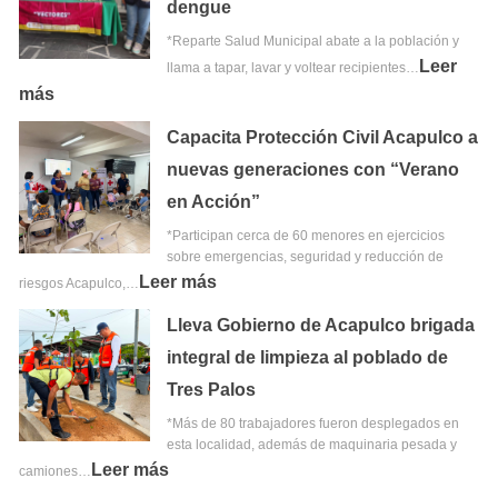
dengue
*Reparte Salud Municipal abate a la población y
Leer
llama a tapar, lavar y voltear recipientes…
más
Capacita Protección Civil Acapulco a
nuevas generaciones con “Verano
en Acción”
*Participan cerca de 60 menores en ejercicios
sobre emergencias, seguridad y reducción de
Leer más
riesgos Acapulco,…
Lleva Gobierno de Acapulco brigada
integral de limpieza al poblado de
Tres Palos
*Más de 80 trabajadores fueron desplegados en
esta localidad, además de maquinaria pesada y
Leer más
camiones…