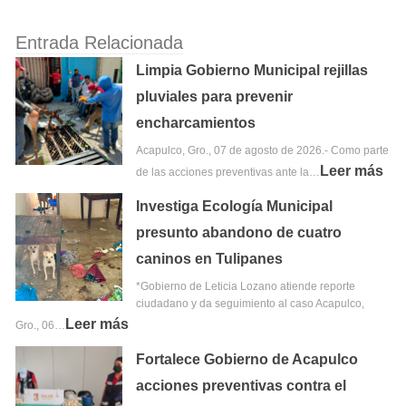
Entrada Relacionada
Limpia Gobierno Municipal rejillas
pluviales para prevenir
encharcamientos
Acapulco, Gro., 07 de agosto de 2026.- Como parte
Leer más
de las acciones preventivas ante la…
Investiga Ecología Municipal
presunto abandono de cuatro
caninos en Tulipanes
*Gobierno de Leticia Lozano atiende reporte
ciudadano y da seguimiento al caso Acapulco,
Leer más
Gro., 06…
Fortalece Gobierno de Acapulco
acciones preventivas contra el