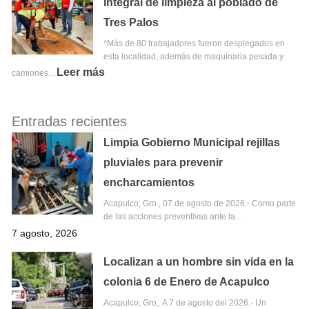
integral de limpieza al poblado de
Tres Palos
*Más de 80 trabajadores fueron desplegados en
esta localidad, además de maquinaria pesada y
Leer más
camiones…
Entradas recientes
Limpia Gobierno Municipal rejillas
pluviales para prevenir
encharcamientos
Acapulco, Gro., 07 de agosto de 2026.- Como parte
de las acciones preventivas ante la…
7 agosto, 2026
Localizan a un hombre sin vida en la
colonia 6 de Enero de Acapulco
Acapulco; Gro,. A 7 de agosto del 2026.- Un