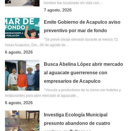
hombre fue localizado sin vida con…
7 agosto, 2026
Emite Gobierno de Acapulco aviso
preventivo por mar de fondo
*Se prevé oleaje elevado durante al menos 72
horas Acapulco, Gro., 06 de agosto de…
6 agosto, 2026
Busca Abelina López abrir mercado
al aguacate guerrerense con
empresarios de Acapulco
*Vincula a productores de la sierra con hoteles y
restaurantes para abrir mercado al aguacate…
6 agosto, 2026
Investiga Ecología Municipal
presunto abandono de cuatro