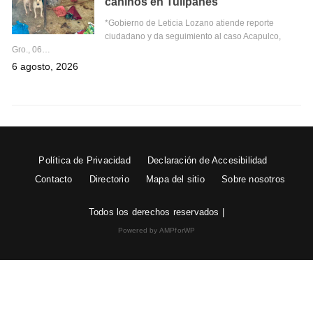
caninos en Tulipanes
*Gobierno de Leticia Lozano atiende reporte
ciudadano y da seguimiento al caso Acapulco,
Gro., 06…
6 agosto, 2026
Política de Privacidad
Declaración de Accesibilidad
Contacto
Directorio
Mapa del sitio
Sobre nosotros
Todos los derechos reservados |
Powered by AMPforWP