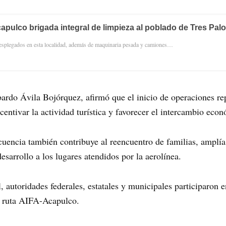
apulco brigada integral de limpieza al poblado de Tres Pal
esplegados en esta localidad, además de maquinaria pesada y camiones…
ardo Ávila Bojórquez, afirmó que el inicio de operaciones re
centivar la actividad turística y favorecer el intercambio ec
cuencia también contribuye al reencuentro de familias, amplía 
sarrollo a los lugares atendidos por la aerolínea.
autoridades federales, estatales y municipales participaron e
a ruta AIFA-Acapulco.