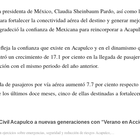
a presidenta de México, Claudia Sheinbaum Pardo, así como 
a fortalecer la conectividad aérea del destino y generar mejo
 agradeció la confianza de Mexicana para reincorporar a Acapul
efleja la confianza que existe en Acapulco y en el dinamismo q
ró un crecimiento de 17.1 por ciento en la llegada de pasajer
ción con el mismo periodo del año anterior.
ada de pasajeros por vía aérea aumentó 7.7 por ciento respect
 los últimos doce meses, cinco de ellas destinadas a fortalece
Civil Acapulco a nuevas generaciones con “Verano en Acc
en ejercicios sobre emergencias, seguridad y reducción de riesgos Acapulco,…