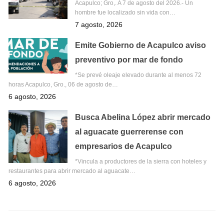
Acapulco; Gro,. A 7 de agosto del 2026.- Un
hombre fue localizado sin vida con…
7 agosto, 2026
Emite Gobierno de Acapulco aviso
preventivo por mar de fondo
*Se prevé oleaje elevado durante al menos 72
horas Acapulco, Gro., 06 de agosto de…
6 agosto, 2026
Busca Abelina López abrir mercado
al aguacate guerrerense con
empresarios de Acapulco
*Vincula a productores de la sierra con hoteles y
restaurantes para abrir mercado al aguacate…
6 agosto, 2026