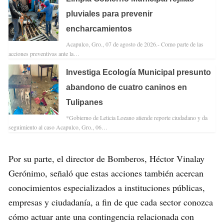
pluviales para prevenir
encharcamientos
Acapulco, Gro., 07 de agosto de 2026.- Como parte de las
acciones preventivas ante la…
Investiga Ecología Municipal presunto
abandono de cuatro caninos en
Tulipanes
*Gobierno de Leticia Lozano atiende reporte ciudadano y da
seguimiento al caso Acapulco, Gro., 06…
Por su parte, el director de Bomberos, Héctor Vinalay
Gerónimo, señaló que estas acciones también acercan
conocimientos especializados a instituciones públicas,
empresas y ciudadanía, a fin de que cada sector conozca
cómo actuar ante una contingencia relacionada con