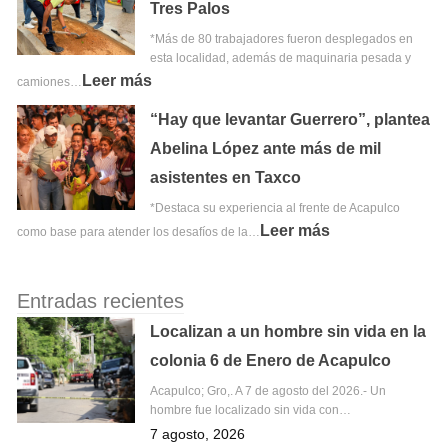
Tres Palos
*Más de 80 trabajadores fueron desplegados en
esta localidad, además de maquinaria pesada y
Leer más
camiones…
“Hay que levantar Guerrero”, plantea
Abelina López ante más de mil
asistentes en Taxco
*Destaca su experiencia al frente de Acapulco
Leer más
como base para atender los desafíos de la…
Entradas recientes
Localizan a un hombre sin vida en la
colonia 6 de Enero de Acapulco
Acapulco; Gro,. A 7 de agosto del 2026.- Un
hombre fue localizado sin vida con…
7 agosto, 2026