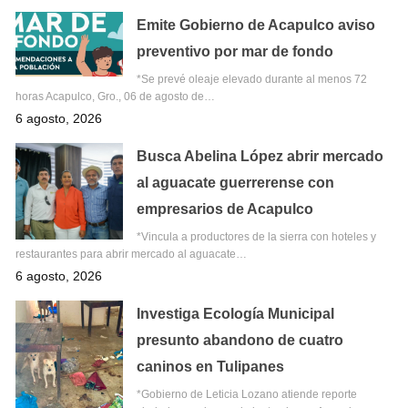
Emite Gobierno de Acapulco aviso
preventivo por mar de fondo
*Se prevé oleaje elevado durante al menos 72
horas Acapulco, Gro., 06 de agosto de…
6 agosto, 2026
Busca Abelina López abrir mercado
al aguacate guerrerense con
empresarios de Acapulco
*Vincula a productores de la sierra con hoteles y
restaurantes para abrir mercado al aguacate…
6 agosto, 2026
Investiga Ecología Municipal
presunto abandono de cuatro
caninos en Tulipanes
*Gobierno de Leticia Lozano atiende reporte