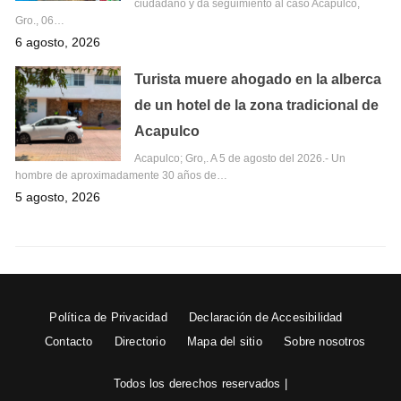
ciudadano y da seguimiento al caso Acapulco,
Gro., 06…
6 agosto, 2026
Turista muere ahogado en la alberca
de un hotel de la zona tradicional de
Acapulco
Acapulco; Gro,. A 5 de agosto del 2026.- Un
hombre de aproximadamente 30 años de…
5 agosto, 2026
Política de Privacidad
Declaración de Accesibilidad
Contacto
Directorio
Mapa del sitio
Sobre nosotros
Todos los derechos reservados |