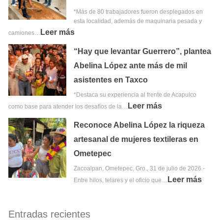
*Más de 80 trabajadores fueron desplegados en
esta localidad, además de maquinaria pesada y
Leer más
camiones…
“Hay que levantar Guerrero”, plantea
Abelina López ante más de mil
asistentes en Taxco
*Destaca su experiencia al frente de Acapulco
Leer más
como base para atender los desafíos de la…
Reconoce Abelina López la riqueza
artesanal de mujeres textileras en
Ometepec
Zacoalpan, Ometepec, Gro., 31 de julio de 2026.-
Leer más
Entre hilos, telares y el oficio que…
Entradas recientes