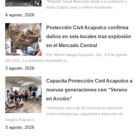
*Reparte Salud Municipal abate a la población y
llama a tapar, lavar y voltear recipientes…
4 agosto, 2026
Protección Civil Acapulco confirma
daños en seis locales tras explosión
en el Mercado Central
Por: Michel Vargas Acapulco, Gro,. A 3 de agosto
del 2026.- La explosión registrada la…
3 agosto, 2026
Capacita Protección Civil Acapulco a
nuevas generaciones con “Verano
en Acción”
*Participan cerca de 60 menores en ejercicios
sobre emergencias, seguridad y reducción de
riesgos Acapulco,…
3 agosto, 2026