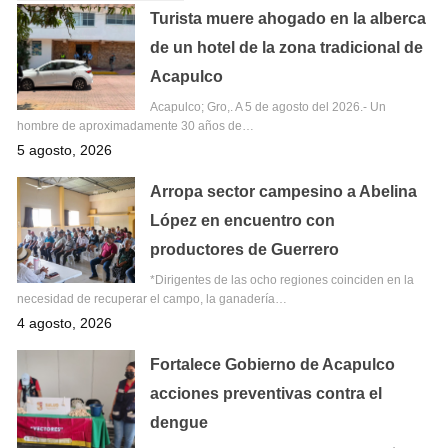
Turista muere ahogado en la alberca
de un hotel de la zona tradicional de
Acapulco
Acapulco; Gro,. A 5 de agosto del 2026.- Un
hombre de aproximadamente 30 años de…
5 agosto, 2026
Arropa sector campesino a Abelina
López en encuentro con
productores de Guerrero
*Dirigentes de las ocho regiones coinciden en la
necesidad de recuperar el campo, la ganadería…
4 agosto, 2026
Fortalece Gobierno de Acapulco
acciones preventivas contra el
dengue