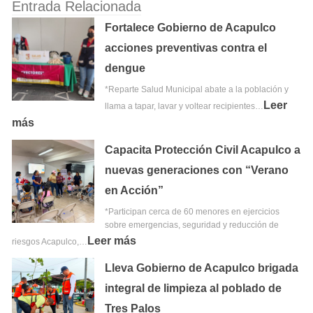
Entrada Relacionada
Fortalece Gobierno de Acapulco
acciones preventivas contra el
dengue
*Reparte Salud Municipal abate a la población y
Leer
llama a tapar, lavar y voltear recipientes…
más
Capacita Protección Civil Acapulco a
nuevas generaciones con “Verano
en Acción”
*Participan cerca de 60 menores en ejercicios
sobre emergencias, seguridad y reducción de
Leer más
riesgos Acapulco,…
Lleva Gobierno de Acapulco brigada
integral de limpieza al poblado de
Tres Palos