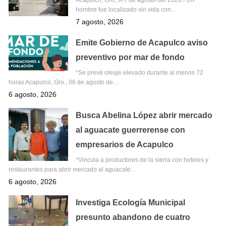
hombre fue localizado sin vida con…
7 agosto, 2026
Emite Gobierno de Acapulco aviso
preventivo por mar de fondo
*Se prevé oleaje elevado durante al menos 72
horas Acapulco, Gro., 06 de agosto de…
6 agosto, 2026
Busca Abelina López abrir mercado
al aguacate guerrerense con
empresarios de Acapulco
*Vincula a productores de la sierra con hoteles y
restaurantes para abrir mercado al aguacate…
6 agosto, 2026
Investiga Ecología Municipal
presunto abandono de cuatro