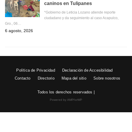
caninos en Tulipanes
*Gobierno de Leticia Lozano atiende reporte
ciudadano y da seguimiento al caso Acapulco,
Gro., 06…
6 agosto, 2026
Política de Privacidad
Declaración de Accesibilidad
Contacto
Directorio
Mapa del sitio
Sobre nosotros
Todos los derechos reservados |
Powered by AMPforWP