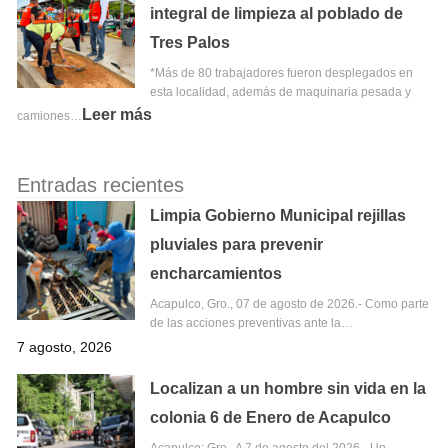
integral de limpieza al poblado de
Tres Palos
*Más de 80 trabajadores fueron desplegados en
esta localidad, además de maquinaria pesada y
Leer más
camiones…
Entradas recientes
Limpia Gobierno Municipal rejillas
pluviales para prevenir
encharcamientos
Acapulco, Gro., 07 de agosto de 2026.- Como parte
de las acciones preventivas ante la…
7 agosto, 2026
Localizan a un hombre sin vida en la
colonia 6 de Enero de Acapulco
Acapulco; Gro,. A 7 de agosto del 2026.- Un