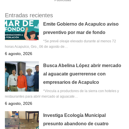
Publicidad
Entradas recientes
Emite Gobierno de Acapulco aviso
preventivo por mar de fondo
*Se prevé oleaje elevado durante al menos 72
horas Acapulco, Gro., 06 de agosto de…
6 agosto, 2026
Busca Abelina López abrir mercado
al aguacate guerrerense con
empresarios de Acapulco
*Vincula a productores de la sierra con hoteles y
restaurantes para abrir mercado al aguacate…
6 agosto, 2026
Investiga Ecología Municipal
presunto abandono de cuatro