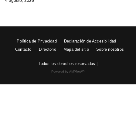
4 agosto, 2026
Política de Privacidad
Declaración de Accesibilidad
Contacto
Directorio
Mapa del sitio
Sobre nosotros
Todos los derechos reservados |
Powered by AMPforWP