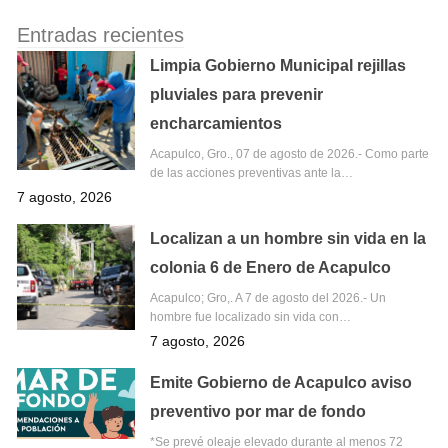
Entradas recientes
Limpia Gobierno Municipal rejillas
pluviales para prevenir
encharcamientos
Acapulco, Gro., 07 de agosto de 2026.- Como parte
de las acciones preventivas ante la…
7 agosto, 2026
Localizan a un hombre sin vida en la
colonia 6 de Enero de Acapulco
Acapulco; Gro,. A 7 de agosto del 2026.- Un
hombre fue localizado sin vida con…
7 agosto, 2026
Emite Gobierno de Acapulco aviso
preventivo por mar de fondo
*Se prevé oleaje elevado durante al menos 72