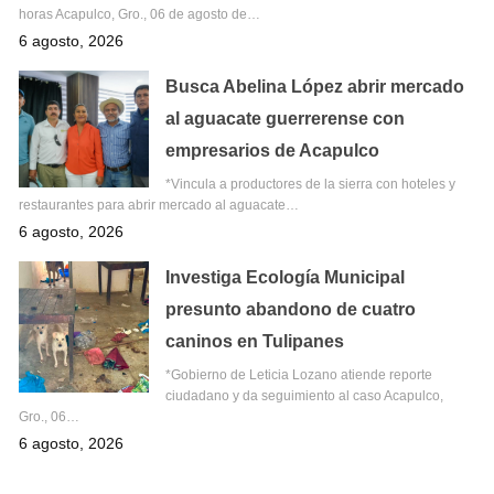
horas Acapulco, Gro., 06 de agosto de…
6 agosto, 2026
Busca Abelina López abrir mercado
al aguacate guerrerense con
empresarios de Acapulco
*Vincula a productores de la sierra con hoteles y
restaurantes para abrir mercado al aguacate…
6 agosto, 2026
Investiga Ecología Municipal
presunto abandono de cuatro
caninos en Tulipanes
*Gobierno de Leticia Lozano atiende reporte
ciudadano y da seguimiento al caso Acapulco,
Gro., 06…
6 agosto, 2026