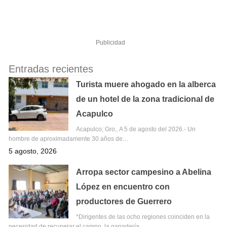
Publicidad
Entradas recientes
Turista muere ahogado en la alberca
de un hotel de la zona tradicional de
Acapulco
Acapulco; Gro,. A 5 de agosto del 2026.- Un
hombre de aproximadamente 30 años de…
5 agosto, 2026
Arropa sector campesino a Abelina
López en encuentro con
productores de Guerrero
*Dirigentes de las ocho regiones coinciden en la
necesidad de recuperar el campo, la ganadería…