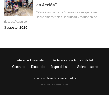
en Acción”
*Participan cerca de 60 menores en ejercicios
sobre emergencias, seguridad y reducción de
riesgos Acapulco,…
3 agosto, 2026
Política de Privacidad
Declaración de Accesibilidad
Contacto
Directorio
Mapa del sitio
Sobre nosotros
Todos los derechos reservados |
Powered by AMPforWP