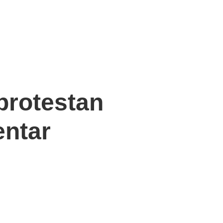
protestan
entar