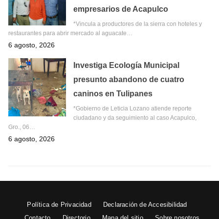
empresarios de Acapulco
*Vincula a productores de la sierra con hoteles y
restaurantes para abrir mercado al aguacate…
6 agosto, 2026
Investiga Ecología Municipal
presunto abandono de cuatro
caninos en Tulipanes
*Gobierno de Leticia Lozano atiende reporte
ciudadano y da seguimiento al caso Acapulco,
Gro., 06…
6 agosto, 2026
Política de Privacidad
Declaración de Accesibilidad
Contacto
Directorio
Mapa del sitio
Sobre nosotros