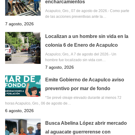
encharcamientos
Acapulco, Gro., 07 de agosto de 2026.- Como parte
de las acciones preventivas ante la…
7 agosto, 2026
Localizan a un hombre sin vida en la
colonia 6 de Enero de Acapulco
Acapulco; Gro,. A 7 de agosto del 2026.- Un
hombre fue localizado sin vida con…
7 agosto, 2026
Emite Gobierno de Acapulco aviso
preventivo por mar de fondo
*Se prevé oleaje elevado durante al menos 72
horas Acapulco, Gro., 06 de agosto de…
6 agosto, 2026
Busca Abelina López abrir mercado
al aguacate guerrerense con