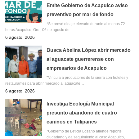
Emite Gobierno de Acapulco aviso
preventivo por mar de fondo
*Se prevé oleaje elevado durante al menos 72
horas Acapulco, Gro., 06 de agosto de…
6 agosto, 2026
Busca Abelina López abrir mercado
al aguacate guerrerense con
empresarios de Acapulco
*Vincula a productores de la sierra con hoteles y
restaurantes para abrir mercado al aguacate…
6 agosto, 2026
Investiga Ecología Municipal
presunto abandono de cuatro
caninos en Tulipanes
*Gobierno de Leticia Lozano atiende reporte
ciudadano y da seguimiento al caso Acapulco,