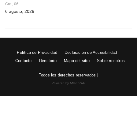
Gro., 06…
6 agosto, 2026
Política de Privacidad
Declaración de Accesibilidad
Contacto
Directorio
Mapa del sitio
Sobre nosotros
Todos los derechos reservados |
Powered by AMPforWP