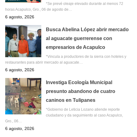
*Se prevé oleaje elevado durante al menos 72
horas Acapulco, Gro., 06 de agosto de…
6 agosto, 2026
Busca Abelina López abrir mercado
al aguacate guerrerense con
empresarios de Acapulco
*Vincula a productores de la sierra con hoteles y
restaurantes para abrir mercado al aguacate…
6 agosto, 2026
Investiga Ecología Municipal
presunto abandono de cuatro
caninos en Tulipanes
*Gobierno de Leticia Lozano atiende reporte
ciudadano y da seguimiento al caso Acapulco,
Gro., 06…
6 agosto, 2026