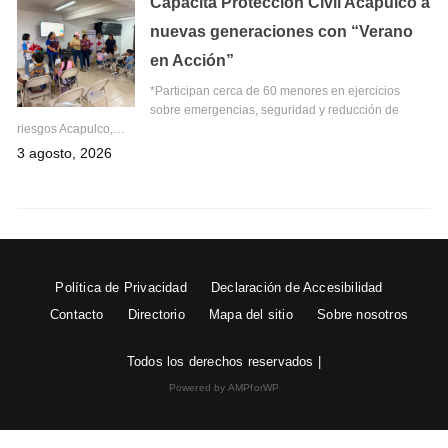
Capacita Protección Civil Acapulco a
nuevas generaciones con “Verano
en Acción”
*Participan cerca de 60 menores en ejercicios
sobre emergencias, seguridad y reducción de
riesgos Acapulco,…
3 agosto, 2026
Política de Privacidad
Declaración de Accesibilidad
Contacto
Directorio
Mapa del sitio
Sobre nosotros
Todos los derechos reservados |
Powered by AMPforWP