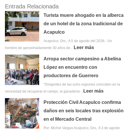
Entrada Relacionada
Turista muere ahogado en la alberca
de un hotel de la zona tradicional de
Acapulco
Acapulco; Gro,. A 5 de agosto del 2026.- Un
Leer más
hombre de aproximadamente 30 años de…
Arropa sector campesino a Abelina
López en encuentro con
productores de Guerrero
*Dirigentes de las ocho regiones coinciden en la
Leer más
necesidad de recuperar el campo, la ganadería…
Protección Civil Acapulco confirma
daños en seis locales tras explosión
en el Mercado Central
Por: Michel Vargas Acapulco, Gro,. A 3 de agosto