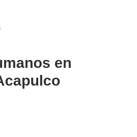
o
humanos en
 Acapulco