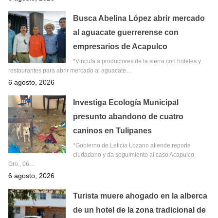
Busca Abelina López abrir mercado
al aguacate guerrerense con
empresarios de Acapulco
*Vincula a productores de la sierra con hoteles y
restaurantes para abrir mercado al aguacate…
6 agosto, 2026
Investiga Ecología Municipal
presunto abandono de cuatro
caninos en Tulipanes
*Gobierno de Leticia Lozano atiende reporte
ciudadano y da seguimiento al caso Acapulco,
Gro., 06…
6 agosto, 2026
Turista muere ahogado en la alberca
de un hotel de la zona tradicional de