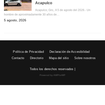
Acapulco
Acapulco; Gro,. A 5 de agosto del 2026.- Un
hombre de aproximadamente 30 años de…
5 agosto, 2026
Política de Privacidad
Declaración de Accesibilidad
Contacto
Directorio
Mapa del sitio
Sobre nosotros
Todos los derechos reservados |
Powered by AMPforWP