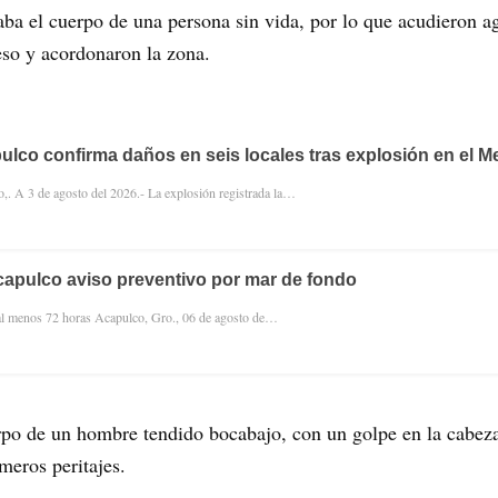
ba el cuerpo de una persona sin vida, por lo que acudieron age
eso y acordonaron la zona.
pulco confirma daños en seis locales tras explosión en el M
,. A 3 de agosto del 2026.- La explosión registrada la…
apulco aviso preventivo por mar de fondo
 al menos 72 horas Acapulco, Gro., 06 de agosto de…
rpo de un hombre tendido bocabajo, con un golpe en la cabeza 
meros peritajes.