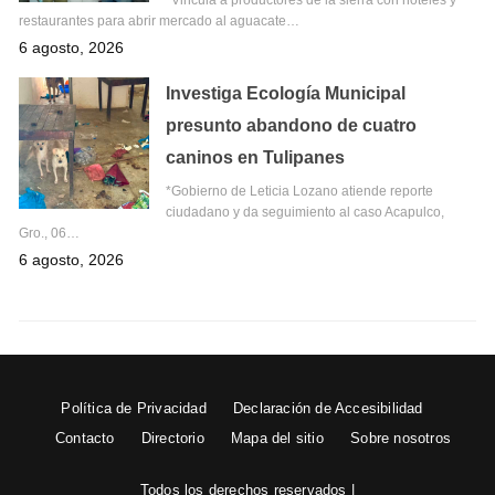
restaurantes para abrir mercado al aguacate…
6 agosto, 2026
Investiga Ecología Municipal
presunto abandono de cuatro
caninos en Tulipanes
*Gobierno de Leticia Lozano atiende reporte
ciudadano y da seguimiento al caso Acapulco,
Gro., 06…
6 agosto, 2026
Política de Privacidad
Declaración de Accesibilidad
Contacto
Directorio
Mapa del sitio
Sobre nosotros
Todos los derechos reservados |