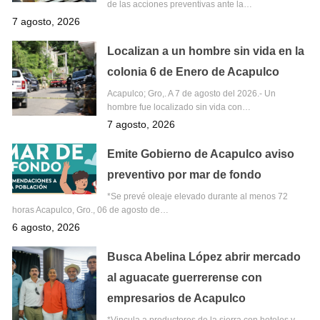
de las acciones preventivas ante la…
7 agosto, 2026
Localizan a un hombre sin vida en la
colonia 6 de Enero de Acapulco
Acapulco; Gro,. A 7 de agosto del 2026.- Un
hombre fue localizado sin vida con…
7 agosto, 2026
Emite Gobierno de Acapulco aviso
preventivo por mar de fondo
*Se prevé oleaje elevado durante al menos 72
horas Acapulco, Gro., 06 de agosto de…
6 agosto, 2026
Busca Abelina López abrir mercado
al aguacate guerrerense con
empresarios de Acapulco
*Vincula a productores de la sierra con hoteles y