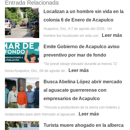
Entrada Relacionada
Localizan a un hombre sin vida en la
colonia 6 de Enero de Acapulco
Acapulco; Gro,. A 7 de agosto del 2026.- Un
Leer más
hombre fue localizado sin vida con…
Emite Gobierno de Acapulco aviso
preventivo por mar de fondo
*Se prevé oleaje elevado durante al menos 72
Leer más
horas Acapulco, Gro., 06 de agosto de…
Busca Abelina López abrir mercado
al aguacate guerrerense con
empresarios de Acapulco
*Vincula a productores de la sierra con hoteles y
Leer más
restaurantes para abrir mercado al aguacate…
Turista muere ahogado en la alberca