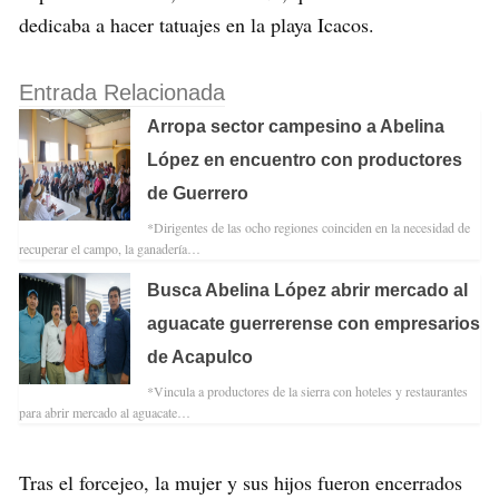
dedicaba a hacer tatuajes en la playa Icacos.
Entrada Relacionada
Arropa sector campesino a Abelina
López en encuentro con productores
de Guerrero
*Dirigentes de las ocho regiones coinciden en la necesidad de
recuperar el campo, la ganadería…
Busca Abelina López abrir mercado al
aguacate guerrerense con empresarios
de Acapulco
*Vincula a productores de la sierra con hoteles y restaurantes
para abrir mercado al aguacate…
Tras el forcejeo, la mujer y sus hijos fueron encerrados