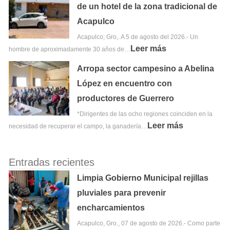
de un hotel de la zona tradicional de
Acapulco
Acapulco; Gro,. A 5 de agosto del 2026.- Un
Leer más
hombre de aproximadamente 30 años de…
Arropa sector campesino a Abelina
López en encuentro con
productores de Guerrero
*Dirigentes de las ocho regiones coinciden en la
Leer más
necesidad de recuperar el campo, la ganadería…
Entradas recientes
Limpia Gobierno Municipal rejillas
pluviales para prevenir
encharcamientos
Acapulco, Gro., 07 de agosto de 2026.- Como parte