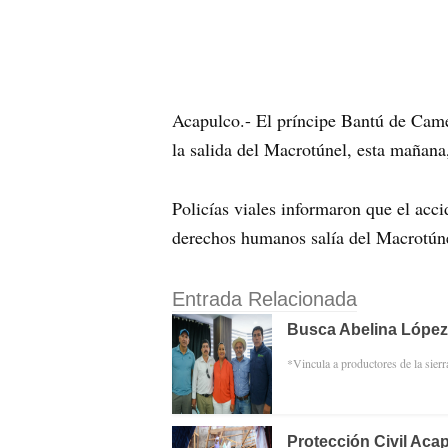
Acapulco.- El príncipe Bantú de Came
la salida del Macrotúnel, esta mañana
Policías viales informaron que el acci
derechos humanos salía del Macrotúnel
Entrada Relacionada
Busca Abelina López
*Vincula a productores de la sierr
Protección Civil Aca