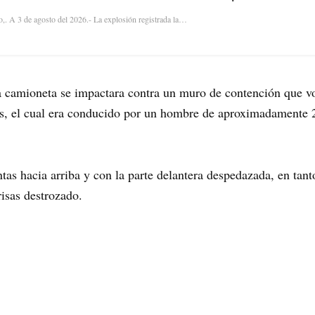
,. A 3 de agosto del 2026.- La explosión registrada la…
a camioneta se impactara contra un muro de contención que vo
, el cual era conducido por un hombre de aproximadamente 2
ntas hacia arriba y con la parte delantera despedazada, en tan
risas destrozado.