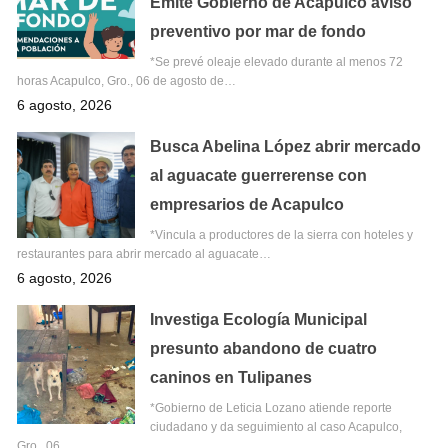
Emite Gobierno de Acapulco aviso
preventivo por mar de fondo
*Se prevé oleaje elevado durante al menos 72
horas Acapulco, Gro., 06 de agosto de…
6 agosto, 2026
Busca Abelina López abrir mercado
al aguacate guerrerense con
empresarios de Acapulco
*Vincula a productores de la sierra con hoteles y
restaurantes para abrir mercado al aguacate…
6 agosto, 2026
Investiga Ecología Municipal
presunto abandono de cuatro
caninos en Tulipanes
*Gobierno de Leticia Lozano atiende reporte
ciudadano y da seguimiento al caso Acapulco,
Gro., 06…