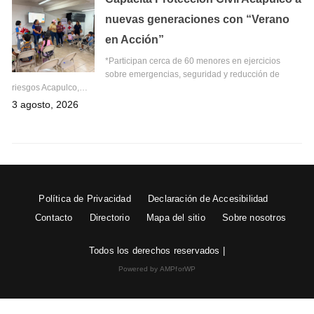
nuevas generaciones con “Verano
en Acción”
*Participan cerca de 60 menores en ejercicios
sobre emergencias, seguridad y reducción de
riesgos Acapulco,…
3 agosto, 2026
Política de Privacidad
Declaración de Accesibilidad
Contacto
Directorio
Mapa del sitio
Sobre nosotros
Todos los derechos reservados |
Powered by AMPforWP