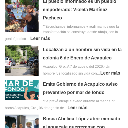
El pueblo informado es un pueblo
empoderado: Violeta Martínez
Pacheco
*"Escuchamos, informamos y reafirmamos que la
transformación se construye desde abajo, con la
Leer más
gente", indicó.…
Localizan a un hombre sin vida en la
colonia 6 de Enero de Acapulco
Acapulco; Gro,. A 7 de agosto del 2026.- Un
Leer más
hombre fue localizado sin vida con…
Emite Gobierno de Acapulco aviso
preventivo por mar de fondo
*Se prevé oleaje elevado durante al menos 72
Leer más
horas Acapulco, Gro., 06 de agosto de…
Busca Abelina López abrir mercado
al aguacate guerrerense con