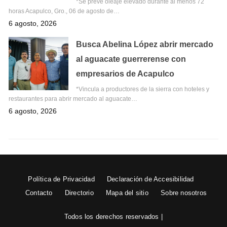
*Se prevé oleaje elevado durante al menos 72
horas Acapulco, Gro., 06 de agosto de…
6 agosto, 2026
Busca Abelina López abrir mercado
al aguacate guerrerense con
empresarios de Acapulco
*Vincula a productores de la sierra con hoteles y
restaurantes para abrir mercado al aguacate…
6 agosto, 2026
Política de Privacidad
Declaración de Accesibilidad
Contacto
Directorio
Mapa del sitio
Sobre nosotros
Todos los derechos reservados |