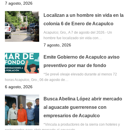
7 agosto, 2026
Localizan a un hombre sin vida en la
colonia 6 de Enero de Acapulco
Acapulco; Gro,. A 7 de agosto del 2026.- Un
hombre fue localizado sin vida con…
7 agosto, 2026
Emite Gobierno de Acapulco aviso
preventivo por mar de fondo
*Se prevé oleaje elevado durante al menos 72
horas Acapulco, Gro., 06 de agosto de…
6 agosto, 2026
Busca Abelina López abrir mercado
al aguacate guerrerense con
empresarios de Acapulco
*Vincula a productores de la sierra con hoteles y