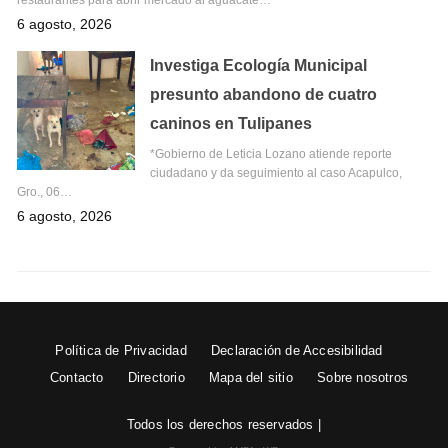
restaurantes para abrir mercado al aguacate…
6 agosto, 2026
Investiga Ecología Municipal
presunto abandono de cuatro
caninos en Tulipanes
*Gobierno de Leticia Lozano atiende reporte
ciudadano y da seguimiento al caso Acapulco,
Gro., 06…
6 agosto, 2026
Política de Privacidad
Declaración de Accesibilidad
Contacto
Directorio
Mapa del sitio
Sobre nosotros
Todos los derechos reservados |