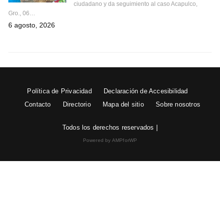
ciudadano y da seguimiento al caso Acapulco,
Gro., 06…
6 agosto, 2026
Política de Privacidad
Declaración de Accesibilidad
Contacto
Directorio
Mapa del sitio
Sobre nosotros
Todos los derechos reservados |
Powered by AMPforWP