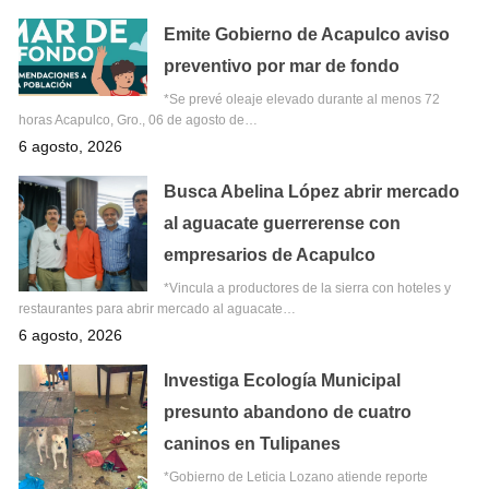
Emite Gobierno de Acapulco aviso
preventivo por mar de fondo
*Se prevé oleaje elevado durante al menos 72
horas Acapulco, Gro., 06 de agosto de…
6 agosto, 2026
Busca Abelina López abrir mercado
al aguacate guerrerense con
empresarios de Acapulco
*Vincula a productores de la sierra con hoteles y
restaurantes para abrir mercado al aguacate…
6 agosto, 2026
Investiga Ecología Municipal
presunto abandono de cuatro
caninos en Tulipanes
*Gobierno de Leticia Lozano atiende reporte