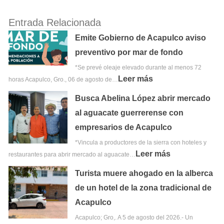
Entrada Relacionada
Emite Gobierno de Acapulco aviso
preventivo por mar de fondo
*Se prevé oleaje elevado durante al menos 72
Leer más
horas Acapulco, Gro., 06 de agosto de…
Busca Abelina López abrir mercado
al aguacate guerrerense con
empresarios de Acapulco
*Vincula a productores de la sierra con hoteles y
Leer más
restaurantes para abrir mercado al aguacate…
Turista muere ahogado en la alberca
de un hotel de la zona tradicional de
Acapulco
Acapulco; Gro,. A 5 de agosto del 2026.- Un