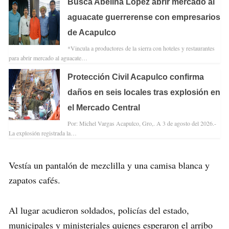
Busca Abelina López abrir mercado al
aguacate guerrerense con empresarios
de Acapulco
*Vincula a productores de la sierra con hoteles y restaurantes
para abrir mercado al aguacate…
Protección Civil Acapulco confirma
daños en seis locales tras explosión en
el Mercado Central
Por: Michel Vargas Acapulco, Gro,. A 3 de agosto del 2026.-
La explosión registrada la…
Vestía un pantalón de mezclilla y una camisa blanca y
zapatos cafés.
Al lugar acudieron soldados, policías del estado,
municipales y ministeriales quienes esperaron el arribo