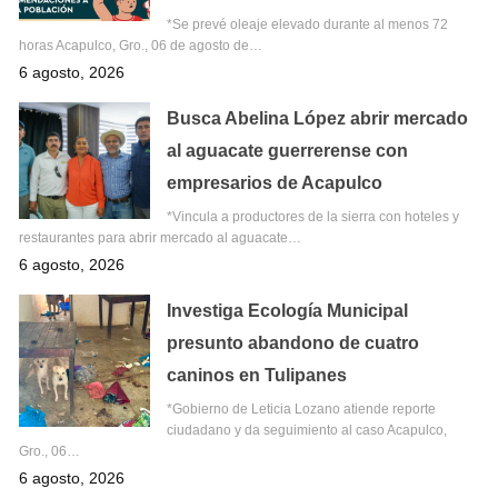
*Se prevé oleaje elevado durante al menos 72
horas Acapulco, Gro., 06 de agosto de…
6 agosto, 2026
Busca Abelina López abrir mercado
al aguacate guerrerense con
empresarios de Acapulco
*Vincula a productores de la sierra con hoteles y
restaurantes para abrir mercado al aguacate…
6 agosto, 2026
Investiga Ecología Municipal
presunto abandono de cuatro
caninos en Tulipanes
*Gobierno de Leticia Lozano atiende reporte
ciudadano y da seguimiento al caso Acapulco,
Gro., 06…
6 agosto, 2026