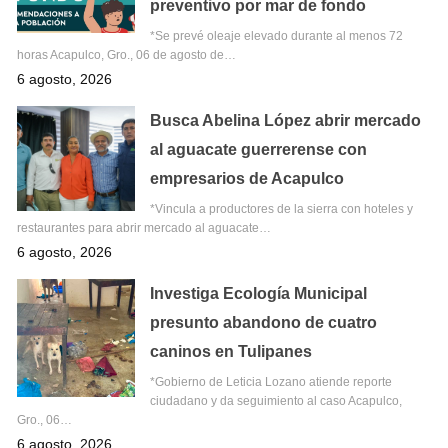
preventivo por mar de fondo
*Se prevé oleaje elevado durante al menos 72
horas Acapulco, Gro., 06 de agosto de…
6 agosto, 2026
Busca Abelina López abrir mercado
al aguacate guerrerense con
empresarios de Acapulco
*Vincula a productores de la sierra con hoteles y
restaurantes para abrir mercado al aguacate…
6 agosto, 2026
Investiga Ecología Municipal
presunto abandono de cuatro
caninos en Tulipanes
*Gobierno de Leticia Lozano atiende reporte
ciudadano y da seguimiento al caso Acapulco,
Gro., 06…
6 agosto, 2026