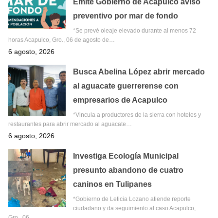
Emite Gobierno de Acapulco aviso
preventivo por mar de fondo
*Se prevé oleaje elevado durante al menos 72
horas Acapulco, Gro., 06 de agosto de…
6 agosto, 2026
Busca Abelina López abrir mercado
al aguacate guerrerense con
empresarios de Acapulco
*Vincula a productores de la sierra con hoteles y
restaurantes para abrir mercado al aguacate…
6 agosto, 2026
Investiga Ecología Municipal
presunto abandono de cuatro
caninos en Tulipanes
*Gobierno de Leticia Lozano atiende reporte
ciudadano y da seguimiento al caso Acapulco,
Gro., 06…