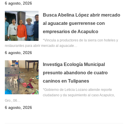
6 agosto, 2026
Busca Abelina López abrir mercado
al aguacate guerrerense con
empresarios de Acapulco
*Vincula a productores de la sierra con hoteles y
restaurantes para abrir mercado al aguacate…
6 agosto, 2026
Investiga Ecología Municipal
presunto abandono de cuatro
caninos en Tulipanes
*Gobierno de Leticia Lozano atiende reporte
ciudadano y da seguimiento al caso Acapulco,
Gro., 06…
6 agosto, 2026