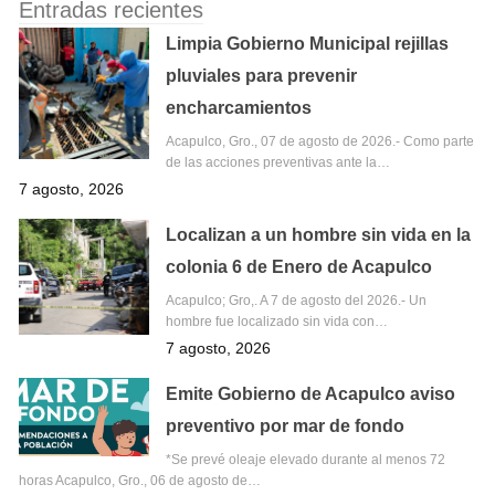
Entradas recientes
Limpia Gobierno Municipal rejillas
pluviales para prevenir
encharcamientos
Acapulco, Gro., 07 de agosto de 2026.- Como parte
de las acciones preventivas ante la…
7 agosto, 2026
Localizan a un hombre sin vida en la
colonia 6 de Enero de Acapulco
Acapulco; Gro,. A 7 de agosto del 2026.- Un
hombre fue localizado sin vida con…
7 agosto, 2026
Emite Gobierno de Acapulco aviso
preventivo por mar de fondo
*Se prevé oleaje elevado durante al menos 72
horas Acapulco, Gro., 06 de agosto de…