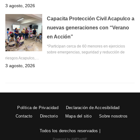
3 agosto, 2026
Capacita Protección Civil Acapulco a
nuevas generaciones con “Verano
en Acción”
*Participan cerca de 60 menores en ejercicios
sobre emergencias, seguridad y reducción de
riesgos Acapulco,…
3 agosto, 2026
Política de Privacidad
Declaración de Accesibilidad
Contacto
Directorio
Mapa del sitio
Sobre nosotros
Todos los derechos reservados |
Powered by AMPforWP