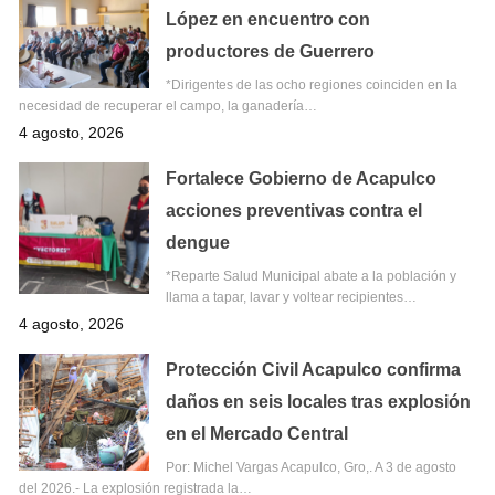
López en encuentro con
productores de Guerrero
*Dirigentes de las ocho regiones coinciden en la
necesidad de recuperar el campo, la ganadería…
4 agosto, 2026
Fortalece Gobierno de Acapulco
acciones preventivas contra el
dengue
*Reparte Salud Municipal abate a la población y
llama a tapar, lavar y voltear recipientes…
4 agosto, 2026
Protección Civil Acapulco confirma
daños en seis locales tras explosión
en el Mercado Central
Por: Michel Vargas Acapulco, Gro,. A 3 de agosto
del 2026.- La explosión registrada la…