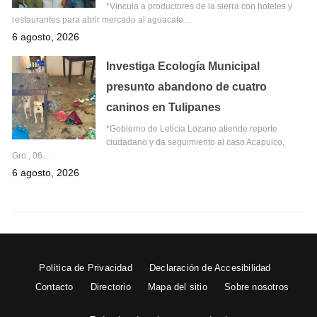
*Vincula a productores de la sierra con hoteles y
restaurantes para abrir mercado al aguacate…
6 agosto, 2026
Investiga Ecología Municipal
presunto abandono de cuatro
caninos en Tulipanes
*Gobierno de Leticia Lozano atiende reporte
ciudadano y da seguimiento al caso Acapulco,
Gro., 06…
6 agosto, 2026
Política de Privacidad
Declaración de Accesibilidad
Contacto
Directorio
Mapa del sitio
Sobre nosotros