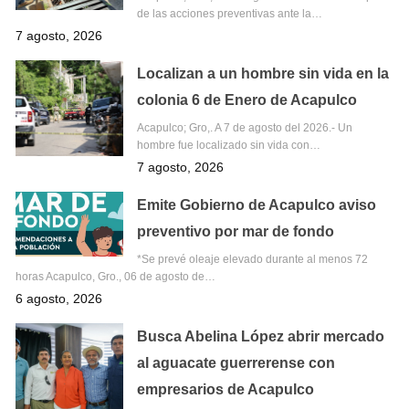
de las acciones preventivas ante la…
7 agosto, 2026
Localizan a un hombre sin vida en la
colonia 6 de Enero de Acapulco
Acapulco; Gro,. A 7 de agosto del 2026.- Un
hombre fue localizado sin vida con…
7 agosto, 2026
Emite Gobierno de Acapulco aviso
preventivo por mar de fondo
*Se prevé oleaje elevado durante al menos 72
horas Acapulco, Gro., 06 de agosto de…
6 agosto, 2026
Busca Abelina López abrir mercado
al aguacate guerrerense con
empresarios de Acapulco