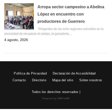
Arropa sector campesino a Abelina
López en encuentro con
productores de Guerrero
*Dirigentes de las ocho regiones coinciden en la
necesidad de recuperar el campo, la ganadería…
4 agosto, 2026
Política de Privacidad
Declaración de Accesibilidad
Contacto
Directorio
Mapa del sitio
Sobre nosotros
Todos los derechos reservados |
Powered by AMPforWP