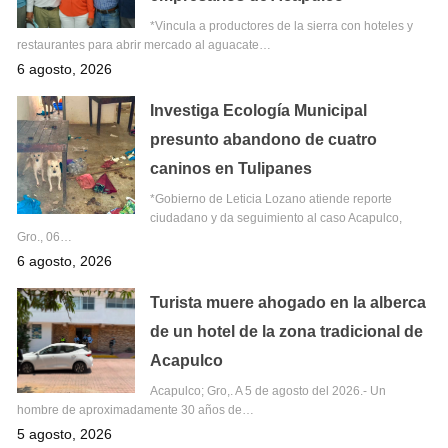
*Vincula a productores de la sierra con hoteles y
restaurantes para abrir mercado al aguacate…
6 agosto, 2026
Investiga Ecología Municipal
presunto abandono de cuatro
caninos en Tulipanes
*Gobierno de Leticia Lozano atiende reporte
ciudadano y da seguimiento al caso Acapulco,
Gro., 06…
6 agosto, 2026
Turista muere ahogado en la alberca
de un hotel de la zona tradicional de
Acapulco
Acapulco; Gro,. A 5 de agosto del 2026.- Un
hombre de aproximadamente 30 años de…
5 agosto, 2026