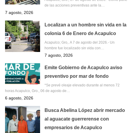
de las acciones preventivas ante la…
7 agosto, 2026
Localizan a un hombre sin vida en la
colonia 6 de Enero de Acapulco
Acapulco; Gro,. A 7 de agosto del 2026.- Un
hombre fue localizado sin vida con…
7 agosto, 2026
Emite Gobierno de Acapulco aviso
preventivo por mar de fondo
*Se prevé oleaje elevado durante al menos 72
horas Acapulco, Gro., 06 de agosto de…
6 agosto, 2026
Busca Abelina López abrir mercado
al aguacate guerrerense con
empresarios de Acapulco