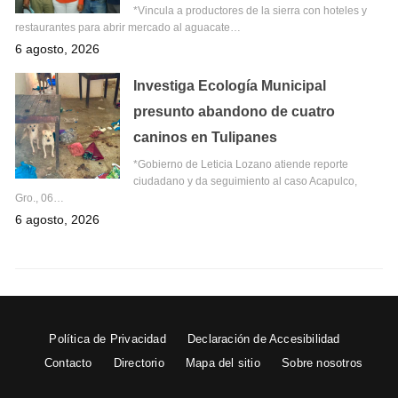
*Vincula a productores de la sierra con hoteles y
restaurantes para abrir mercado al aguacate…
6 agosto, 2026
Investiga Ecología Municipal
presunto abandono de cuatro
caninos en Tulipanes
*Gobierno de Leticia Lozano atiende reporte
ciudadano y da seguimiento al caso Acapulco,
Gro., 06…
6 agosto, 2026
Política de Privacidad
Declaración de Accesibilidad
Contacto
Directorio
Mapa del sitio
Sobre nosotros