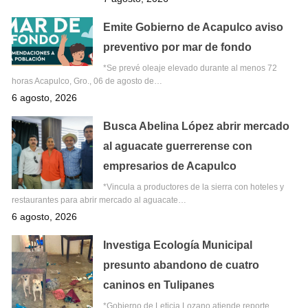
Emite Gobierno de Acapulco aviso
preventivo por mar de fondo
*Se prevé oleaje elevado durante al menos 72
horas Acapulco, Gro., 06 de agosto de…
6 agosto, 2026
Busca Abelina López abrir mercado
al aguacate guerrerense con
empresarios de Acapulco
*Vincula a productores de la sierra con hoteles y
restaurantes para abrir mercado al aguacate…
6 agosto, 2026
Investiga Ecología Municipal
presunto abandono de cuatro
caninos en Tulipanes
*Gobierno de Leticia Lozano atiende reporte