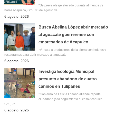
*Se prevé oleaje elevado durante al menos 72
horas Acapulco, Gro., 06 de agosto de…
6 agosto, 2026
Busca Abelina López abrir mercado
al aguacate guerrerense con
empresarios de Acapulco
*Vincula a productores de la sierra con hoteles y
restaurantes para abrir mercado al aguacate…
6 agosto, 2026
Investiga Ecología Municipal
presunto abandono de cuatro
caninos en Tulipanes
*Gobierno de Leticia Lozano atiende reporte
ciudadano y da seguimiento al caso Acapulco,
Gro., 06…
6 agosto, 2026